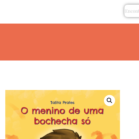
re
O que fazemos
Serviços
Livros
Contato