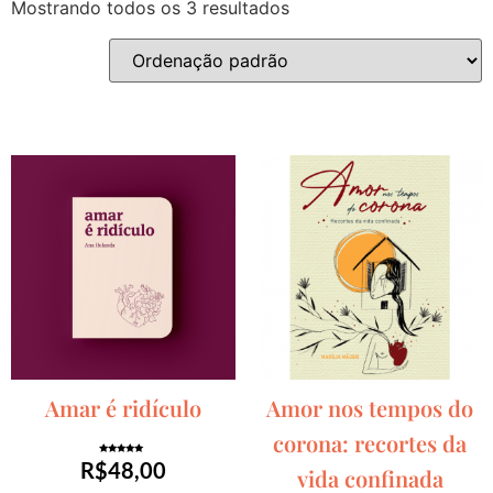
Mostrando todos os 3 resultados
Amar é ridículo
Amor nos tempos do
corona: recortes da
Avaliação
R$
48,00
vida confinada
5.00
de 5