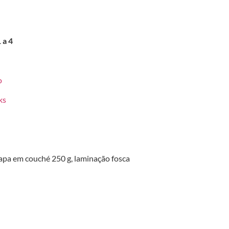
 a 4
o
ks
apa em couché 250 g, laminação fosca